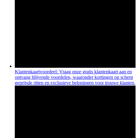
Klantenkaartvoordeel: Vraag onze gratis klantenkaart aan en
ontvang blijvende voordelen, waaronder kortingen op scherp
geprijsde ritten en exclusieve beloningen voor trouwe klanten.