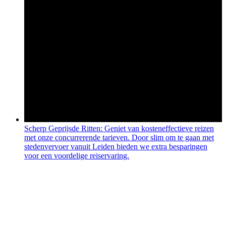
Scherp Geprijsde Ritten: Geniet van kosteneffectieve reizen
met onze concurrerende tarieven. Door slim om te gaan met
stedenvervoer vanuit Leiden bieden we extra besparingen
voor een voordelige reiservaring.