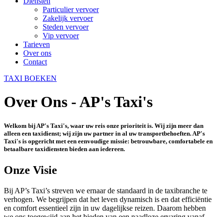
Diensten
Particulier vervoer
Zakelijk vervoer
Steden vervoer
Vip vervoer
Tarieven
Over ons
Contact
TAXI BOEKEN
Over Ons - AP's Taxi's
Welkom bij AP's Taxi's, waar uw reis onze prioriteit is. Wij zijn meer dan
alleen een taxidienst; wij zijn uw partner in al uw transportbehoeften. AP's
Taxi's is opgericht met een eenvoudige missie: betrouwbare, comfortabele en
betaalbare taxidiensten bieden aan iedereen.
Onze Visie
Bij AP’s Taxi’s streven we ernaar de standaard in de taxibranche te
verhogen. We begrijpen dat het leven dynamisch is en dat efficiëntie
en comfort essentieel zijn in uw dagelijkse reizen. Daarom hebben
we ons toegewijd aan het bieden van een naadloze ervaring vanaf